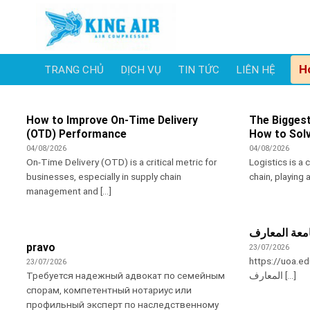
Skip
to
content
H
TRANG CHỦ
DỊCH VỤ
TIN TỨC
LIÊN HỆ
How to Improve On-Time Delivery
The Biggest
(OTD) Performance
How to Sol
04/08/2026
04/08/2026
On-Time Delivery (OTD) is a critical metric for
Logistics is a 
businesses, especially in supply chain
chain, playing a 
management and [...]
معة المعارف
pravo
23/07/2026
https://uoa.edu.iq/ ارف جامعة
23/07/2026
Требуется надежный адвокат по семейным
المعارف [...]
спорам, компетентный нотариус или
профильный эксперт по наследственному