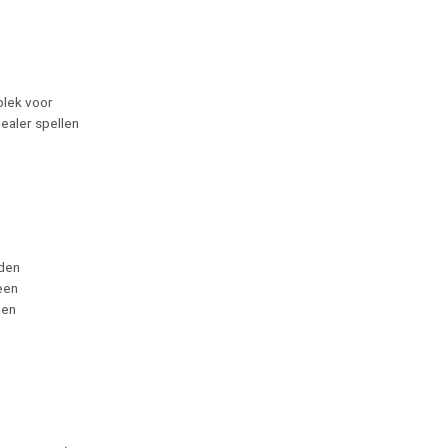
l
plek voor
dealer spellen
nden
een
een