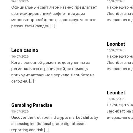
16/07/2026
16/07/2026
Официальный сайт Леон казино предлагает
Наконец-то н
сертифицированный софт от ведущих
Леонбетс на 
мировых провайдеров, гарантируя честные
вчерашнего дн
результаты каждой [...]
Leonbet
Leon casino
16/07/2026
Наконец-то н
16/07/2026
Когда основной домен недоступен из-за
Леонбетс на 
региональных ограничений, на помощь
вчерашнего дн
приходит актуальное зеркало Леонбетс на
сегодня, [...]
Leonbet
16/07/2026
Наконец-то н
Gambling Paradise
Леонбетс на 
15/07/2026
Uncover the truth behind crypto market shifts by
вчерашнего дн
accessing institutional-grade digital asset
reporting and risk [...]