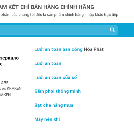
AM KẾT CHỈ BÁN HÀNG CHÍNH HÃNG
 phẩm của chúng tôi đều là sản phẩm chính hãng, nhập khẩu trực tiếp
Lưới an toàn ban công
Hòa Phát
 зеркало
Lưới an toàn
х
L
ưới an toàn cửa sổ
 для
рес KRAKEN:
Giàn phơi thông minh
RAKEN:
Bạt che nắng mưa
Máy nén khí