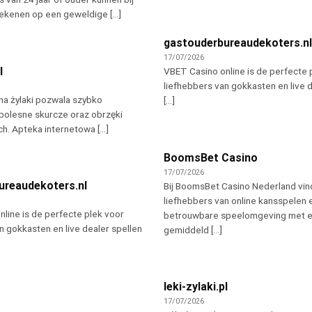
kenen op een geweldige [...]
gastouderbureaudekoters.n
17/07/2026
l
VBET Casino online is de perfecte 
liefhebbers van gokkasten en live 
na żylaki pozwala szybko
[...]
bolesne skurcze oraz obrzęki
h. Apteka internetowa [...]
BoomsBet Casino
17/07/2026
ureaudekoters.nl
Bij BoomsBet Casino Nederland vi
liefhebbers van online kansspelen 
line is de perfecte plek voor
betrouwbare speelomgeving met 
n gokkasten en live dealer spellen
gemiddeld [...]
leki-zylaki.pl
17/07/2026