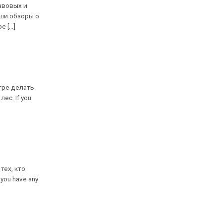
авовых и
ши обзоры о
[...]
гре делать
ес. If you
тех, кто
you have any