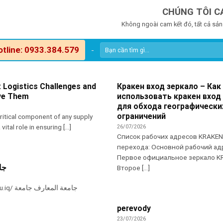
CHÚNG TÔI C
Không ngoài cam kết đó, tất cả sản
otline: 0933.384.579
-
 Logistics Challenges and
Кракен вход зеркало – Как
ve Them
использовать кракен вход
для обхода географически
ограничений
critical component of any supply
vital role in ensuring [...]
26/07/2026
Список рабочих адресов KRAKEN
перехода: Основной рабочий ад
Первое официальное зеркало K
جا
Второе [...]
جامعة المع
perevody
23/07/2026