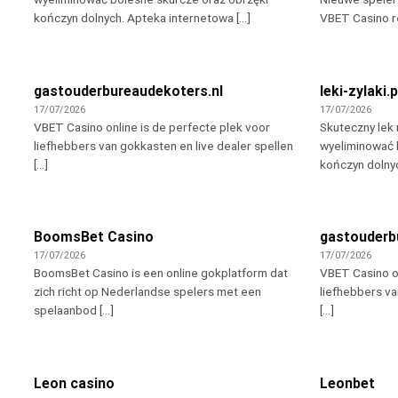
kończyn dolnych. Apteka internetowa [...]
VBET Casino re
gastouderbureaudekoters.nl
leki-zylaki.p
17/07/2026
17/07/2026
VBET Casino online is de perfecte plek voor
Skuteczny lek 
liefhebbers van gokkasten en live dealer spellen
wyeliminować 
[...]
kończyn dolnyc
BoomsBet Casino
gastouderb
17/07/2026
17/07/2026
BoomsBet Casino is een online gokplatform dat
VBET Casino on
zich richt op Nederlandse spelers met een
liefhebbers va
spelaanbod [...]
[...]
Leon casino
Leonbet