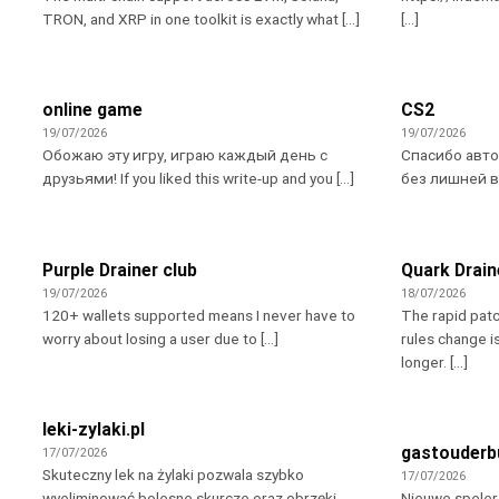
TRON, and XRP in one toolkit is exactly what [...]
[...]
online game
CS2
19/07/2026
19/07/2026
Обожаю эту игру, играю каждый день с
Спасибо авто
друзьями! If you liked this write-up and you [...]
без лишней вод
Purple Drainer club
Quark Drain
19/07/2026
18/07/2026
120+ wallets supported means I never have to
The rapid pat
worry about losing a user due to [...]
rules change i
longer. [...]
leki-zylaki.pl
gastouderb
17/07/2026
Skuteczny lek na żylaki pozwala szybko
17/07/2026
wyeliminować bolesne skurcze oraz obrzęki
Nieuwe spelers