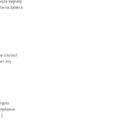
wsze sygnały,
w na żylaki o
и
ые слоты?
ет эту
crypto
ompliance
.]