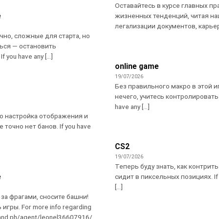
Оставайтесь в курсе главных пр
e
жизненных тенденций, читая на
легализации документов, карьере 
чно, сложные для старта, но
ься — остановить
 you have any [...]
online game
19/07/2026
Без правильного макро в этой и
нечего, учитесь контролировать л
have any [...]
о настройка отображения и
е точно нет банов. If you have
CS2
19/07/2026
Теперь буду знать, как контрить 
e
сидит в пиксельных позициях. If 
[...]
 за фрагами, сносите башни!
 игры. For more info regarding
mand.ph/agent/leonel36607916/