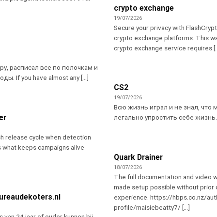
crypto exchange
19/07/2026
Secure your privacy with FlashCry
crypto exchange platforms. This wa
crypto exchange service requires [..
ру, расписал все по полочкам и
ы. If you have almost any [...]
CS2
19/07/2026
Всю жизнь играл и не знал, что 
er
легально упростить себе жизнь. If 
ch release cycle when detection
s what keeps campaigns alive
Quark Drainer
18/07/2026
The full documentation and video 
made setup possible without prior
ureaudekoters.nl
experience. https://hbps.co.nz/aut
profile/maisiebeatty7/ [...]
 van 24 jaar of ouder kunnen bij