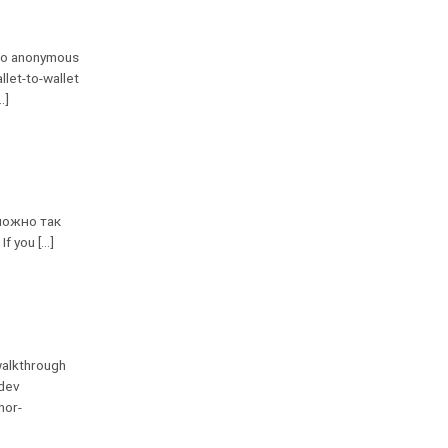
pto anonymous
llet-to-wallet
.]
можно так
you [...]
walkthrough
 dev
hor-