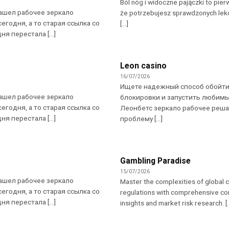
Ból nóg i widoczne pajączki to pier
ашел рабочее зеркало
że potrzebujesz sprawdzonych lekó
сегодня, а то старая ссылка со
[...]
я перестала [...]
Leon casino
16/07/2026
Ищете надежный способ обойт
ашел рабочее зеркало
блокировки и запустить любим
сегодня, а то старая ссылка со
Леонбетс зеркало рабочее реша
я перестала [...]
проблему [...]
Gambling Paradise
15/07/2026
ашел рабочее зеркало
Master the complexities of global 
сегодня, а то старая ссылка со
regulations with comprehensive c
я перестала [...]
insights and market risk research. [..