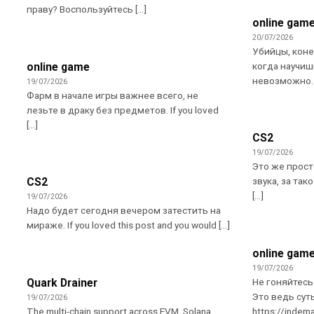
праву? Воспользуйтесь [...]
online gam
20/07/2026
Убийцы, коне
когда научиш
online game
невозможно. If
19/07/2026
Фарм в начале игры важнее всего, не
лезьте в драку без предметов. If you loved
[...]
CS2
19/07/2026
Это же прост
звука, за тако
CS2
[...]
19/07/2026
Надо будет сегодня вечером затестить на
мираже. If you loved this post and you would [...]
online gam
19/07/2026
Не гоняйтесь
Quark Drainer
Это ведь суть
19/07/2026
The multi-chain support across EVM, Solana,
https://inde