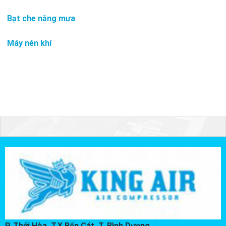
Bạt che nắng mưa
Máy nén khí
P. Thới Hòa, T.X Bến Cát, T. Bình Dương