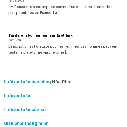
15/06/2026
JM Rencontre s’est imposé comme l’un des sites libertins les
plus populaires en France. La [...]
Tarifs et abonnement sur Erotilink
09/06/2026
L’inscription est gratuite pour les femmes. Les hommes peuvent
tester la plateforme via une offre [...]
Lưới an toàn ban công
Hòa Phát
Lưới an toàn
L
ưới an toàn cửa sổ
Giàn phơi thông minh