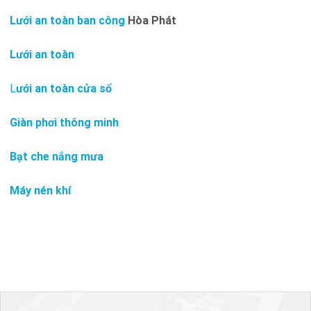
Lưới an toàn ban công
Hòa Phát
Lưới an toàn
L
ưới an toàn cửa sổ
Giàn phơi thông minh
Bạt che nắng mưa
Máy nén khí