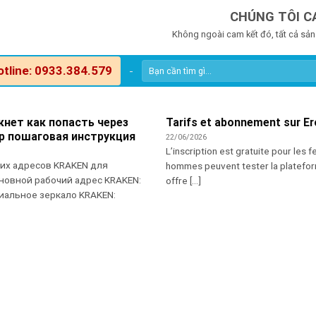
CHÚNG TÔI C
Không ngoài cam kết đó, tất cả sản
otline: 0933.384.579
-
кнет как попасть через
Tarifs et abonnement sur Ero
р пошаговая инструкция
22/06/2026
L’inscription est gratuite pour les
чих адресов KRAKEN для
hommes peuvent tester la platefor
новной рабочий адрес KRAKEN:
offre [...]
иальное зеркало KRAKEN: