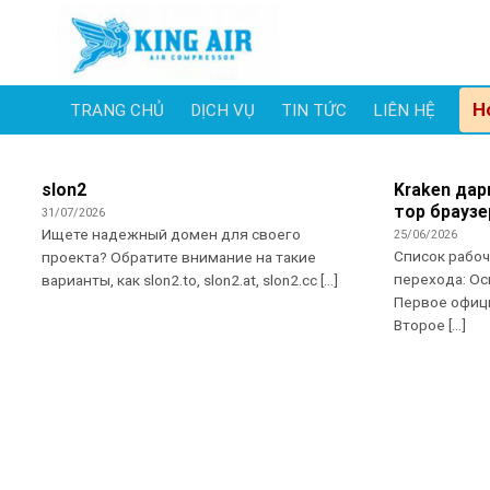
Skip
to
content
H
TRANG CHỦ
DỊCH VỤ
TIN TỨC
LIÊN HỆ
slon2
Kraken дар
тор браузе
31/07/2026
Ищете надежный домен для своего
25/06/2026
Список рабо
проекта? Обратите внимание на такие
перехода: Ос
варианты, как slon2.to, slon2.at, slon2.cc [...]
Первое офиц
Второе [...]