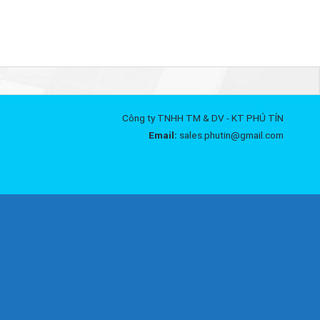
Công ty TNHH TM & DV - KT PHÚ TÍN
Email:
sales.phutin@gmail.com