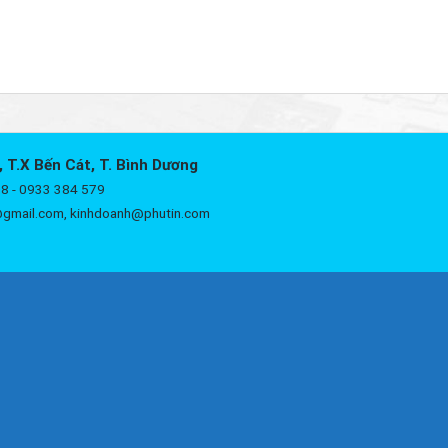
, T.X Bến Cát, T. Bình Dương
8 - 0933 384 579
@gmail.com, kinhdoanh@phutin.com