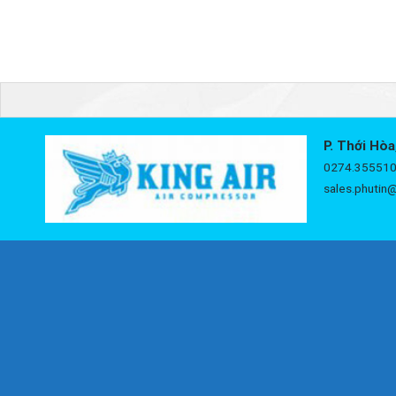
P. Thới Hòa
0274.355510
sales.phutin