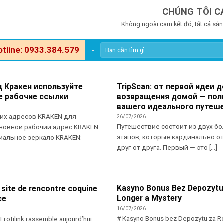
CHÚNG TÔI C
Không ngoài cam kết đó, tất cả sản
otline: 0933.384.579
-
д Кракен используйте
TripScan: от первой идеи д
е рабочие ссылки
возвращения домой — пол
вашего идеального путеш
чих адресов KRAKEN для
26/07/2026
Путешествие состоит из двух б
новной рабочий адрес KRAKEN:
этапов, которые кардинально о
иальное зеркало KRAKEN:
друг от друга. Первый — это [...]
Kasyno Bonus Bez Depozytu
le site de rencontre coquine
Longer a Mystery
ce
16/07/2026
# Kasyno Bonus bez Depozytu za Re
Erotilink rassemble aujourd’hui