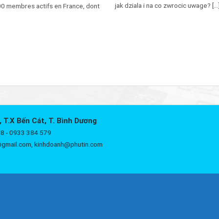
jak dziala i na co zwrocic uwage? [...
00 membres actifs en France, dont
, T.X Bến Cát, T. Bình Dương
8 - 0933 384 579
@gmail.com, kinhdoanh@phutin.com