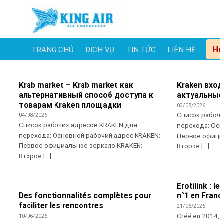
Skip
to
content
H
TRANG CHỦ
DỊCH VỤ
TIN TỨC
LIÊN HỆ
Krab market – Krab market как
Kraken вхо
альтернативный способ доступа к
актуальны
товарам Kraken площадки
03/08/2026
Список рабо
04/08/2026
Список рабочих адресов KRAKEN для
перехода: Ос
перехода: Основной рабочий адрес KRAKEN:
Первое офиц
Первое официальное зеркало KRAKEN:
Второе [...]
Второе [...]
Erotilink : 
Des fonctionnalités complètes pour
n°1 en Fran
faciliter les rencontres
21/06/2026
Créé en 2014, 
10/06/2026