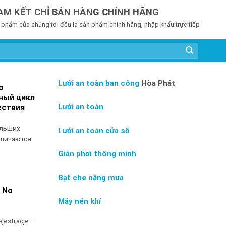
AM KẾT CHỈ BÁN HÀNG CHÍNH HÃNG
 phẩm của chúng tôi đều là sản phẩm chính hãng, nhập khẩu trực tiếp
Lưới an toàn ban công
Hòa Phát
о
ный цикл
Lưới an toàn
ествия
ольших
L
ưới an toàn cửa sổ
тличаются
Giàn phơi thông minh
Bạt che nắng mưa
 No
Máy nén khí
jestracje –