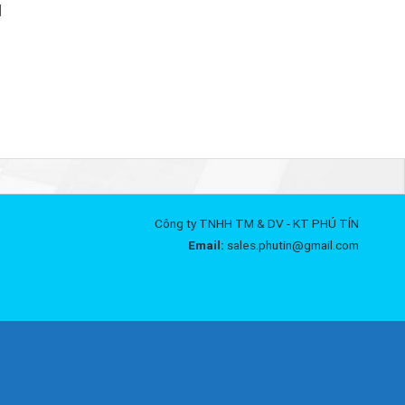
]
Công ty TNHH TM & DV - KT PHÚ TÍN
Email:
sales.phutin@gmail.com