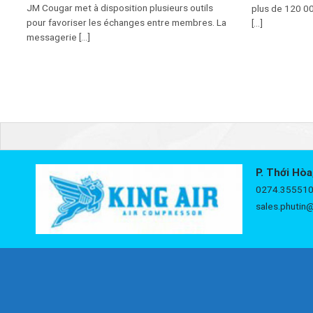
JM Cougar met à disposition plusieurs outils
plus de 120 0
pour favoriser les échanges entre membres. La
[...]
messagerie [...]
P. Thới Hòa
0274.355510
sales.phutin