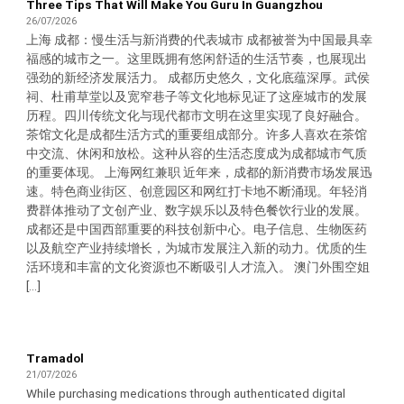
Three Tips That Will Make You Guru In Guangzhou
26/07/2026
上海 成都：慢生活与新消费的代表城市 成都被誉为中国最具幸
福感的城市之一。这里既拥有悠闲舒适的生活节奏，也展现出
强劲的新经济发展活力。 成都历史悠久，文化底蕴深厚。武侯
祠、杜甫草堂以及宽窄巷子等文化地标见证了这座城市的发展
历程。四川传统文化与现代都市文明在这里实现了良好融合。
茶馆文化是成都生活方式的重要组成部分。许多人喜欢在茶馆
中交流、休闲和放松。这种从容的生活态度成为成都城市气质
的重要体现。 上海网红兼职 近年来，成都的新消费市场发展迅
速。特色商业街区、创意园区和网红打卡地不断涌现。年轻消
费群体推动了文创产业、数字娱乐以及特色餐饮行业的发展。
成都还是中国西部重要的科技创新中心。电子信息、生物医药
以及航空产业持续增长，为城市发展注入新的动力。优质的生
活环境和丰富的文化资源也不断吸引人才流入。 澳门外围空姐
[...]
Tramadol
21/07/2026
While purchasing medications through authenticated digital