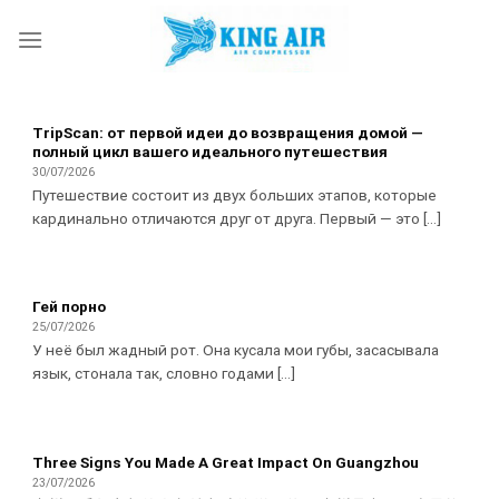
Skip
to
content
TripScan: от первой идеи до возвращения домой —
полный цикл вашего идеального путешествия
30/07/2026
Путешествие состоит из двух больших этапов, которые
кардинально отличаются друг от друга. Первый — это [...]
Гей порно
25/07/2026
У неё был жадный рот. Она кусала мои губы, засасывала
язык, стонала так, словно годами [...]
Three Signs You Made A Great Impact On Guangzhou
23/07/2026