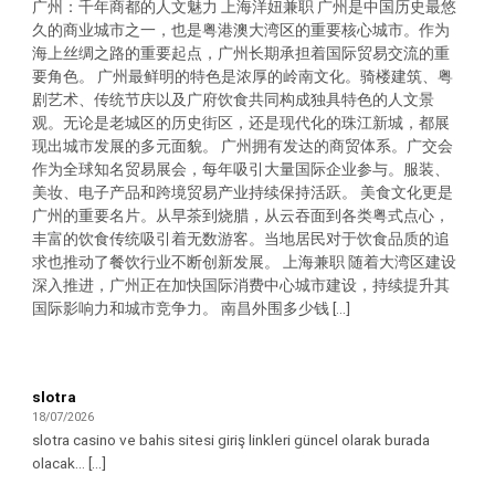
广州：千年商都的人文魅力 上海洋妞兼职 广州是中国历史最悠
久的商业城市之一，也是粤港澳大湾区的重要核心城市。作为
海上丝绸之路的重要起点，广州长期承担着国际贸易交流的重
要角色。 广州最鲜明的特色是浓厚的岭南文化。骑楼建筑、粤
剧艺术、传统节庆以及广府饮食共同构成独具特色的人文景
观。无论是老城区的历史街区，还是现代化的珠江新城，都展
现出城市发展的多元面貌。 广州拥有发达的商贸体系。广交会
作为全球知名贸易展会，每年吸引大量国际企业参与。服装、
美妆、电子产品和跨境贸易产业持续保持活跃。 美食文化更是
广州的重要名片。从早茶到烧腊，从云吞面到各类粤式点心，
丰富的饮食传统吸引着无数游客。当地居民对于饮食品质的追
求也推动了餐饮行业不断创新发展。 上海兼职 随着大湾区建设
深入推进，广州正在加快国际消费中心城市建设，持续提升其
国际影响力和城市竞争力。 南昌外围多少钱 [...]
slotra
18/07/2026
slotra casino ve bahis sitesi giriş linkleri güncel olarak burada
olacak… [...]