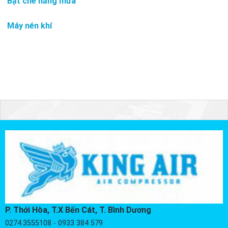
Bạt che nắng mưa
Máy nén khí
P. Thới Hòa, T.X Bến Cát, T. Bình Dương
0274.3555108 - 0933 384 579