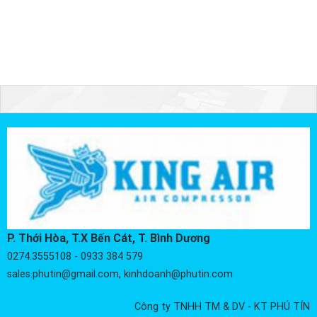
P. Thới Hòa, T.X Bến Cát, T. Bình Dương
0274.3555108 - 0933 384 579
sales.phutin@gmail.com, kinhdoanh@phutin.com
Công ty TNHH TM & DV - KT PHÚ TÍN