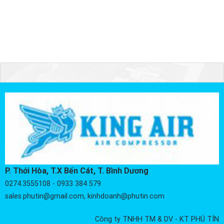
P. Thới Hòa, T.X Bến Cát, T. Bình Dương
0274.3555108 - 0933 384 579
sales.phutin@gmail.com, kinhdoanh@phutin.com
Công ty TNHH TM & DV - KT PHÚ TÍN