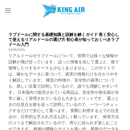
Skip
to
content
ラブドールに関する基礎知識と誤解を解くガイド 長く安心し
て使えるリアルドールの選び方 初心者が知っておくべきラブ
ドール入門
24/06/2026
リアルドールやラブドールについて、世間では様々な情報や
誤解が飛び交っています。 誤った情報を信じて選ぶと、後で
後悔したりするケースも少なくありません。 このサイトで
は、確かなデータに基づいて、真実の情報だけを分かりやす
く解説しています。 構造の特徴や、安全性の基準について
も、易しい言葉で説明しているので、誰でも理解しやすいで
す。 日本国内で販売されている商品は、安全性や衛生面が非
常に厳しく管理されている点も大きなメリットです。 選ぶと
きの注意点を順を追って説明しているので、一つ一つチェッ
クするだけで安心して選べます。 実際に利用する上での注意
点や、日常的な手入れ方法も詳しく載っています。 保管方法
のコツまで解説されているので、周りに知られず楽しむこと
ができます。 根拠が曖昧なサイトが多い中、最新のデータを