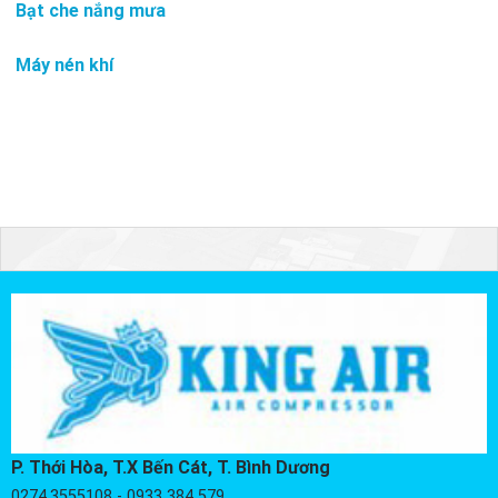
Bạt che nắng mưa
Máy nén khí
P. Thới Hòa, T.X Bến Cát, T. Bình Dương
0274.3555108 - 0933 384 579