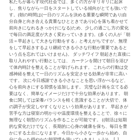
私たちが暮らす現代社会では、多くの方がギリギリに起床
し、焦りながら一日をスタートしている傾向がとても強いで
す。{朝の時間は{一日のリズムを決める重要な瞬間であり|自
分自身と向き合える貴重なひとときであり|心を落ち着かせて
前向きになれるきっかけになる}ため、少しの過ごし方の変化
で毎日の満足度が大きく変わっていきます}。{多くの人が「朝
活＝早起きして大きな行動をする」と考えがちですが、無理
をして早起きするより継続できる小さな行動が重要であると
いう点を忘れてはいけません}。 ダッチワイフ 朝起きた直後に
取り入れやすい行動としては、 カーテンを開けて朝日を浴び
て体内時計を整えることが挙げられます。 これらの行動は交
感神経を整えて一日のリズムを安定させる効果が非常に高い
です。 次に今日感謝できる小さなことを思い浮かべるなど、
心を前向きにする習慣を追加します。 完璧な計画を立てる必
要はなく、簡単なイメージだけで十分な効果があります。 朝
食に関しては栄養バランスを軽く意識することが大切で、体
の調子が安定しやすくなりという効果があります。 早起きが
苦手な方は寝室の明かりや温度環境を整えることで、徐々に
無理なく朝型のリズムを作ることが可能です。 {{朝活は短期
的な変化だけでなく、長期的に心身の健康を保ち、毎日を豊
かにする土台になります。今日から小さな一歩から始め、自
分に合った穏やかな朝習慣を築いていきましょう}}。 [...]