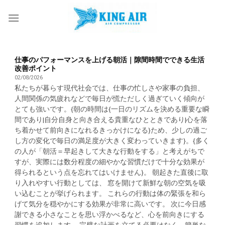
Skip
to
content
仕事のパフォーマンスを上げる朝活｜隙間時間でできる生活
改善ポイント
02/08/2026
私たちが暮らす現代社会では、仕事の忙しさや家事の負担、
人間関係の気疲れなどで毎日が慌ただしく過ぎていく傾向が
とても強いです。{朝の時間は{一日のリズムを決める重要な瞬
間であり|自分自身と向き合える貴重なひとときであり|心を落
ち着かせて前向きになれるきっかけになる}ため、少しの過ご
し方の変化で毎日の満足度が大きく変わっていきます}。{多く
の人が「朝活＝早起きして大きな行動をする」と考えがちで
すが、実際には数分程度の細やかな習慣だけで十分な効果が
得られるという点を忘れてはいけません}。 朝起きた直後に取
り入れやすい行動としては、 窓を開けて新鮮な朝の空気を吸
い込むことが挙げられます。 これらの行動は体の緊張を和ら
げて気分を穏やかにする効果が非常に高いです。 次に今日感
謝できる小さなことを思い浮かべるなど、心を前向きにする
習慣を追加します。 完璧な計画を立てる必要はなく、簡単な