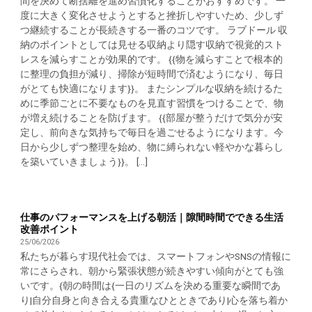
間を決めて断捨離を進め習慣化することがおすすめです。 一
度に大きく変化させようとすると挫折しやすいため、少しず
つ継続することが長続きする一番のコツです。 ラブドール 収
納のポイントとしては見せる収納より隠す収納で視覚的スト
レスを減らすことが効果的です。 {{物を減らすことで根本的
に整理の負担が減り、掃除が短時間で済むようになり、毎日
がとても快適になります}}。 またシンプルな収納を続けるた
めに季節ごとに不要なものを見直す習慣をつけることで、物
が増え続けることを防げます。 {{部屋が整うだけで気分が安
定し、前向きな気持ちで毎日を過ごせるようになります。今
日から少しずつ整理を始め、物に縛られない軽やかな暮らし
を築いていきましょう}}。 [...]
仕事のパフォーマンスを上げる朝活｜隙間時間でできる生活
改善ポイント
25/06/2026
私たちが暮らす現代社会では、スマートフォンやSNSの情報に
常にさらされ、朝から緊張状態が続きやすい傾向がとても強
いです。{朝の時間は{一日のリズムを決める重要な瞬間であ
り|自分自身と向き合える貴重なひとときであり|心を落ち着か