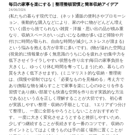
毎日の家事を楽にする｜整理整頓習慣と簡単収納アイデア
24/06/2026
{私たちの暮らす現代では、{ネット通販の便利さやプロモーシ
ョン、衝動的な購入などにより、家の中に物がどんどん増え
ていく|昔から捨てられない雑貨・洋服・思い出の品が積み重
なり、収納スペースがいっぱいになる|物が多いほど掃除や片
付けに時間が取られ、自由な時間が減少しストレスが溜まる}
という悩みを抱える方が非常に多いです}。{物が溢れた空間は
{視覚的に情報量が多く無意識のうちに心を疲れさせ|集中力を
低下させイライラしやすい状態を作り出す|毎日の家事負担を
大きくし、ゆっくり休む時間を奪ってしまう}ため、暮らしの
質を大きく低下させます}。{ミニマリスト的な収納・整理術
は、{我慢や節制ではなく「必要なものを見極める」考え方で
あり|無駄な物を減らすことで家事を楽にし心のゆとりを作る
習慣であり|狭い部屋でも快適な空間を作り出す実践的な方法
である}という点を正しく理解することが大切です}。 初心者
が実践しやすい整理・収納の手順としては、 1エリアずつ分け
て整理し、一度に全部をやろうとしないことがおすすめで
す。 一度に大きく変化させようとすると挫折しやすいため、
少しずつ継続することが長続きする一番のコツです。 収納の
ポイントとしてはよく使うものは手の届く場所に置くことが