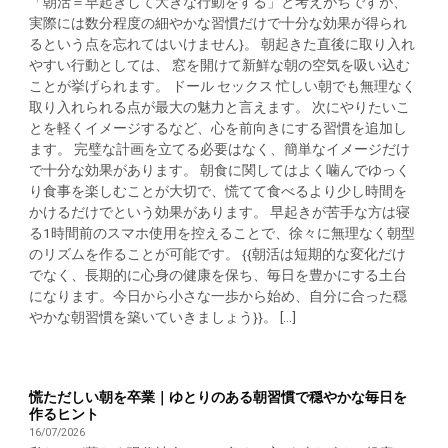
「朝活＝早起きして大きな行動をする」と考えがちですが、
実際には数分程度の細やかな習慣だけで十分な効果が得られ
るという点を忘れてはいけません}。 朝起きた直後に取り入れ
やすい行動としては、 窓を開けて新鮮な朝の空気を吸い込む
ことが挙げられます。 ドール セックス 忙しい朝でも無理なく
取り入れられる点が最大の魅力と言えます。 次にやりたいこ
とを軽くイメージするなど、心を前向きにする習慣を追加し
ます。 完璧な計画を立てる必要はなく、簡単なイメージだけ
で十分な効果があります。 朝食に関してはよく噛んでゆっく
り食事を楽しむことが大切で、慌てて食べるより少し時間を
かけるだけでという効果があります。 早起きが苦手な方は寝
る1時間前のスマホ使用を控えることで、徐々に無理なく朝型
のリズムを作ることが可能です。 {{朝活は短期的な変化だけ
でなく、長期的に心身の健康を保ち、毎日を豊かにする土台
になります。今日から小さな一歩から始め、自分に合った穏
やかな朝習慣を築いていきましょう}}。 [...]
慌ただしい朝を卒業｜ゆとりのある朝習慣で穏やかな毎日を
作るヒント
16/07/2026