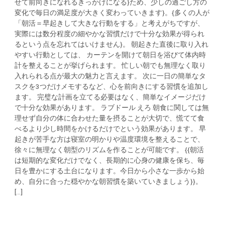
せて前向きになれるきっかけになる}ため、少しの過ごし方の
変化で毎日の満足度が大きく変わっていきます}。{多くの人が
「朝活＝早起きして大きな行動をする」と考えがちですが、
実際には数分程度の細やかな習慣だけで十分な効果が得られ
るという点を忘れてはいけません}。 朝起きた直後に取り入れ
やすい行動としては、 カーテンを開けて朝日を浴びて体内時
計を整えることが挙げられます。 忙しい朝でも無理なく取り
入れられる点が最大の魅力と言えます。 次に一日の簡単なタ
スクを3つだけメモするなど、心を前向きにする習慣を追加し
ます。 完璧な計画を立てる必要はなく、簡単なイメージだけ
で十分な効果があります。 ラブドール えろ 朝食に関しては無
理せず自分の体に合わせた量を摂ることが大切で、慌てて食
べるより少し時間をかけるだけでという効果があります。 早
起きが苦手な方は寝室の明かりや温度環境を整えることで、
徐々に無理なく朝型のリズムを作ることが可能です。 {{朝活
は短期的な変化だけでなく、長期的に心身の健康を保ち、毎
日を豊かにする土台になります。今日から小さな一歩から始
め、自分に合った穏やかな朝習慣を築いていきましょう}}。
[...]