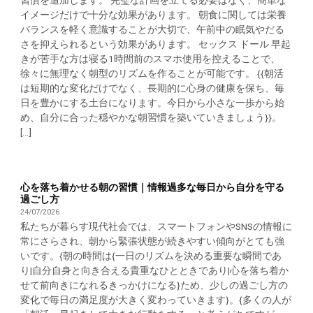
イメージだけで十分な効果があります。 朝食に関しては栄養
バランスを軽く意識することが大切で、午前中の眠気やだる
さを抑えられるという効果があります。 セックス ドール 早起
きが苦手な方は寝る1時間前のスマホ使用を控えることで、
徐々に無理なく朝型のリズムを作ることが可能です。 {{朝活
は短期的な変化だけでなく、長期的に心身の健康を保ち、毎
日を豊かにする土台になります。今日から小さな一歩から始
め、自分に合った穏やかな朝習慣を築いていきましょう}}。
[...]
心を落ち着かせる朝の習慣｜情報過多な毎日から自分を守る
過ごし方
24/07/2026
私たちが暮らす現代社会では、スマートフォンやSNSの情報に
常にさらされ、朝から緊張状態が続きやすい傾向がとても強
いです。{朝の時間は{一日のリズムを決める重要な瞬間であ
り|自分自身と向き合える貴重なひとときであり|心を落ち着か
せて前向きになれるきっかけになる}ため、少しの過ごし方の
変化で毎日の満足度が大きく変わっていきます}。{多くの人が