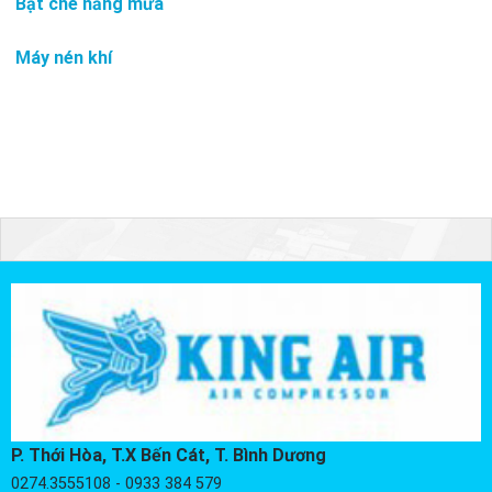
Bạt che nắng mưa
Máy nén khí
P. Thới Hòa, T.X Bến Cát, T. Bình Dương
0274.3555108 - 0933 384 579