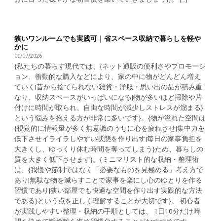
狭いワンルームでも実践可｜省スペース収納で暮らしを軽や
かに
09/07/2026
{私たちの暮らす現代では、{ネット通販の便利さやプロモーシ
ョン、衝動的な購入などにより、家の中に物がどんどん増え
ていく|昔から捨てられない雑貨・洋服・思い出の品が積み重
なり、収納スペースがいっぱいになる|物が多いほど掃除や片
付けに時間が取られ、自由な時間が減少しストレスが溜まる}
という悩みを抱える方が非常に多いです}。{物が溢れた空間は
{視覚的に情報量が多く無意識のうちに心を疲れさせ|集中力を
低下させイライラしやすい状態を作り出す|毎日の家事負担を
大きくし、ゆっくり休む時間を奪ってしまう}ため、暮らしの
質を大きく低下させます}。{ミニマリスト的な収納・整理術
は、{我慢や節制ではなく「必要なものを見極める」考え方で
あり|無駄な物を減らすことで家事を楽にし心のゆとりを作る
習慣であり|狭い部屋でも快適な空間を作り出す実践的な方法
である}という点を正しく理解することが大切です}。 初心者
が実践しやすい整理・収納の手順としては、 1日10分だけ時