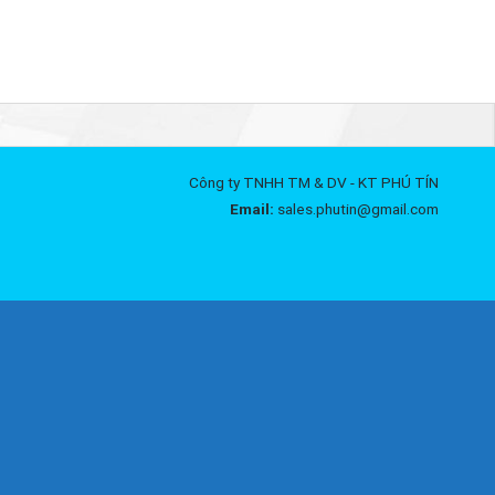
Công ty TNHH TM & DV - KT PHÚ TÍN
Email:
sales.phutin@gmail.com