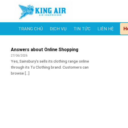
Skip
to
content
H
TRANG CHỦ
DỊCH VỤ
TIN TỨC
LIÊN HỆ
Answers about Online Shopping
27/06/2026
Yes, Sainsbury’s sells its clothing range online
through its Tu Clothing brand. Customers can
browse [...]