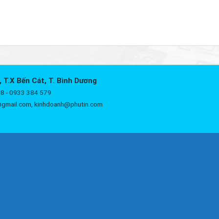
, T.X Bến Cát, T. Bình Dương
8 - 0933 384 579
@gmail.com, kinhdoanh@phutin.com