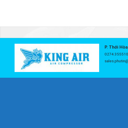
P. Thới Hòa
0274.355510
sales.phutin