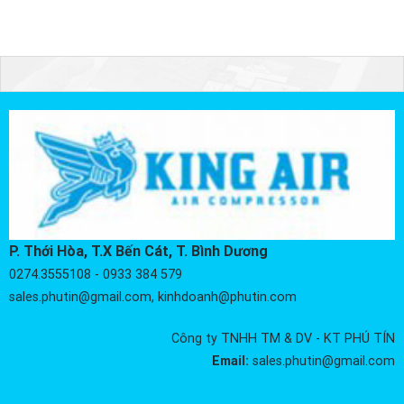
P. Thới Hòa, T.X Bến Cát, T. Bình Dương
0274.3555108 - 0933 384 579
sales.phutin@gmail.com, kinhdoanh@phutin.com
Công ty TNHH TM & DV - KT PHÚ TÍN
Email:
sales.phutin@gmail.com