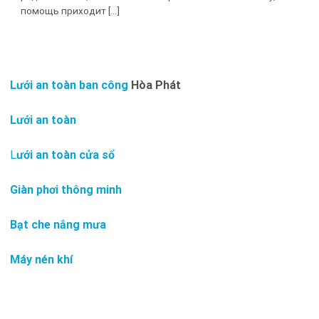
помощь приходит [...]
Lưới an toàn ban công
Hòa Phát
Lưới an toàn
L
ưới an toàn cửa sổ
Giàn phơi thông minh
Bạt che nắng mưa
Máy nén khí