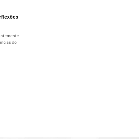
eflexões
centemente
ências do