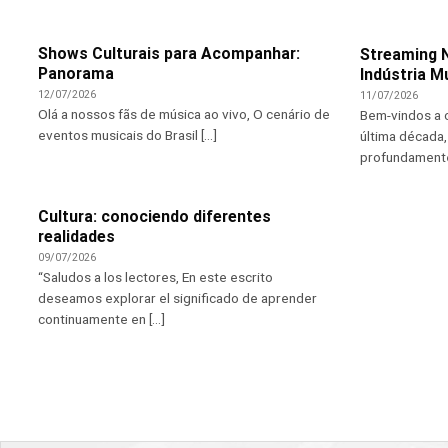
Shows Culturais para Acompanhar:
Streaming 
Panorama
Indústria M
12/07/2026
11/07/2026
Olá a nossos fãs de música ao vivo, O cenário de
Bem-vindos a 
eventos musicais do Brasil [...]
última década,
profundamente 
Cultura: conociendo diferentes
realidades
09/07/2026
“Saludos a los lectores, En este escrito
deseamos explorar el significado de aprender
continuamente en [...]