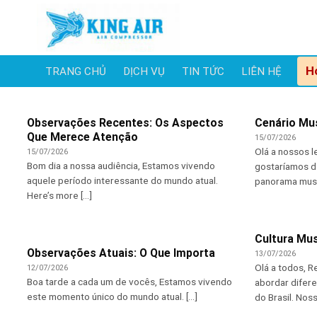
Skip
to
content
H
TRANG CHỦ
DỊCH VỤ
TIN TỨC
LIÊN HỆ
Observações Recentes: Os Aspectos
Cenário Mus
Que Merece Atenção
15/07/2026
Olá a nossos 
15/07/2026
Bom dia a nossa audiência, Estamos vivendo
gostaríamos d
aquele período interessante do mundo atual.
panorama musica
Here’s more [...]
Cultura Mus
Observações Atuais: O Que Importa
13/07/2026
Olá a todos, 
12/07/2026
Boa tarde a cada um de vocês, Estamos vivendo
abordar difere
este momento único do mundo atual. [...]
do Brasil. Nosso