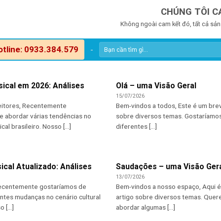
CHÚNG TÔI C
Không ngoài cam kết đó, tất cả sản
otline: 0933.384.579
-
ical em 2026: Análises
Olá – uma Visão Geral
15/07/2026
leitores, Recentemente
Bem-vindos a todos, Este é um bre
e abordar várias tendências no
sobre diversos temas. Gostaríamo
l brasileiro. Nosso [...]
diferentes [...]
ical Atualizado: Análises
Saudações – uma Visão Ger
13/07/2026
Recentemente gostaríamos de
Bem-vindos a nosso espaço, Aqui 
ntes mudanças no cenário cultural
artigo sobre diversos temas. Que
 [...]
abordar algumas [...]