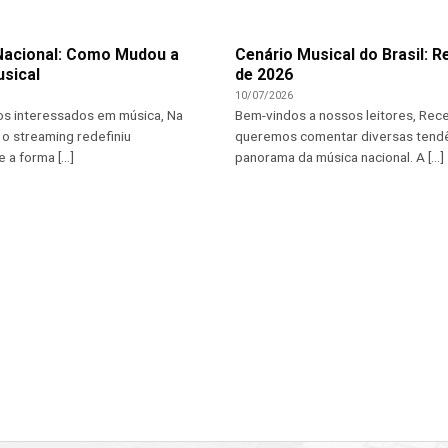
Nacional: Como Mudou a
Cenário Musical do Brasil: R
usical
de 2026
10/07/2026
os interessados em música, Na
Bem-vindos a nossos leitores, Re
 o streaming redefiniu
queremos comentar diversas tend
a forma [...]
panorama da música nacional. A [...]