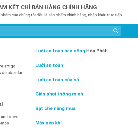
AM KẾT CHỈ BÁN HÀNG CHÍNH HÃNG
 phẩm của chúng tôi đều là sản phẩm chính hãng, nhập khẩu trực tiếp
Lưới an toàn ban công
Hòa Phát
Lưới an toàn
ve artigo
s de abordar
L
ưới an toàn cửa sổ
Giàn phơi thông minh
al
Bạt che nắng mưa
é um breve
Máy nén khí
remos