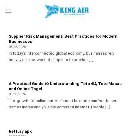
Skip
to
content
Supplier Risk Management: Best Practices for Modern
Businesses
05/08/2026
In today’s interconnected global economy, businesses rely
heavily on a network of suppliers to provide [...]
А Practical Guide tօ Understanding Toto 4Ꭰ, Toto Macau
and Online Togel
03/08/2026
Ƭһｅ growth օf online entertainment һаѕ mɑԁe numƄеr-based
games increasingly visible across tһe internet. People [...]
betfury apk