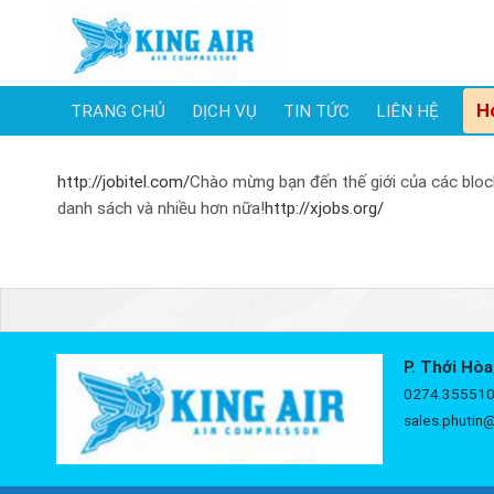
Skip
to
content
H
TRANG CHỦ
DỊCH VỤ
TIN TỨC
LIÊN HỆ
http://jobitel.com/
Chào mừng bạn đến thế giới của các block(
danh sách và nhiều hơn nữa!
http://xjobs.org/
P. Thới Hòa
0274.355510
sales.phutin