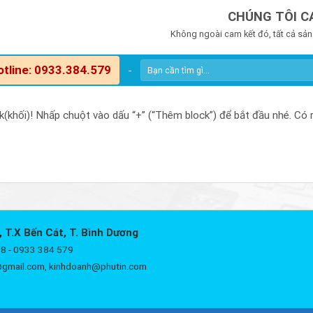
CHÚNG TÔI C
Không ngoài cam kết đó, tất cả sản
otline: 0933.384.579
-
khối)! Nhấp chuột vào dấu “+” (“Thêm block”) để bắt đầu nhé. Có rất
, T.X Bến Cát, T. Bình Dương
8 - 0933 384 579
@gmail.com, kinhdoanh@phutin.com