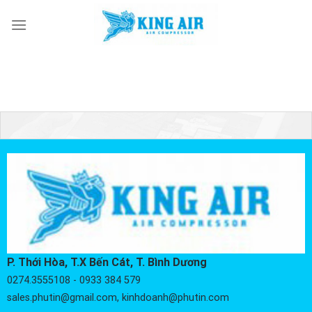
Skip
to
content
P. Thới Hòa, T.X Bến Cát, T. Bình Dương
0274.3555108 - 0933 384 579
sales.phutin@gmail.com, kinhdoanh@phutin.com