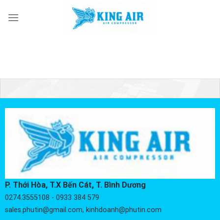
Skip
to
content
P. Thới Hòa, T.X Bến Cát, T. Bình Dương
0274.3555108 - 0933 384 579
sales.phutin@gmail.com, kinhdoanh@phutin.com