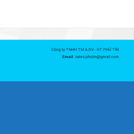
Công ty TNHH TM & DV - KT PHÚ TÍN
Email:
sales.phutin@gmail.com