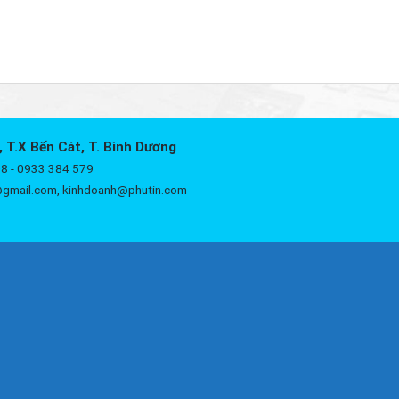
, T.X Bến Cát, T. Bình Dương
8 - 0933 384 579
@gmail.com, kinhdoanh@phutin.com