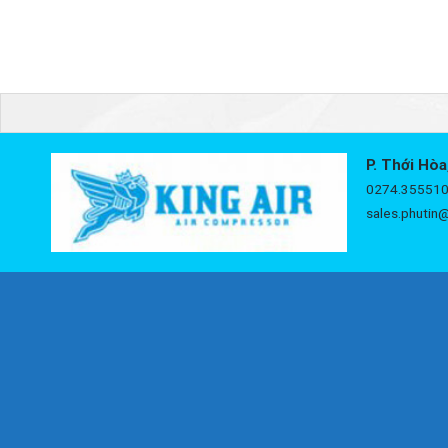
P. Thới Hòa
0274.355510
sales.phutin