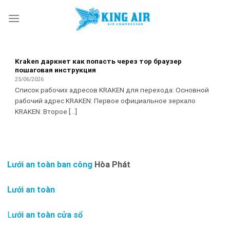
Skip
to
content
Kraken даркнет как попасть через тор браузер
пошаговая инструкция
25/06/2026
Список рабочих адресов KRAKEN для перехода: Основной
рабочий адрес KRAKEN: Первое официальное зеркало
KRAKEN: Второе [...]
Lưới an toàn ban công
Hòa Phát
Lưới an toàn
L
ưới an toàn cửa sổ