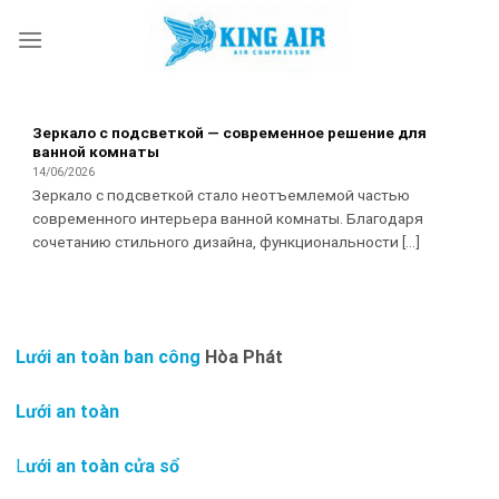
Skip
to
content
Зеркало с подсветкой — современное решение для
ванной комнаты
14/06/2026
Зеркало с подсветкой стало неотъемлемой частью
современного интерьера ванной комнаты. Благодаря
сочетанию стильного дизайна, функциональности [...]
Lưới an toàn ban công
Hòa Phát
Lưới an toàn
L
ưới an toàn cửa sổ