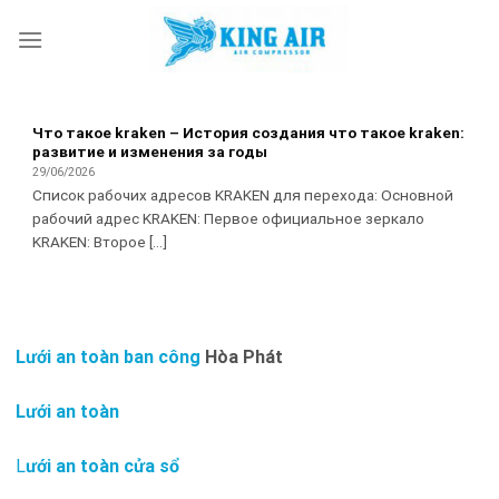
Skip
to
content
Что такое kraken – История создания что такое kraken:
развитие и изменения за годы
29/06/2026
Список рабочих адресов KRAKEN для перехода: Основной
рабочий адрес KRAKEN: Первое официальное зеркало
KRAKEN: Второе [...]
Lưới an toàn ban công
Hòa Phát
Lưới an toàn
L
ưới an toàn cửa sổ