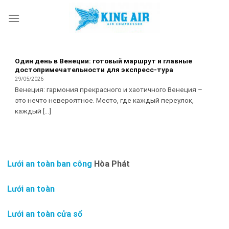
Skip
to
content
Один день в Венеции: готовый маршрут и главные
достопримечательности для экспресс-тура
29/05/2026
Венеция: гармония прекрасного и хаотичного Венеция –
это нечто невероятное. Место, где каждый переулок,
каждый [...]
Lưới an toàn ban công
Hòa Phát
Lưới an toàn
L
ưới an toàn cửa sổ