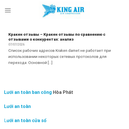
Skip
to
content
Кракен отзывы – Кракен отзывы по сравнению с
отзывами о конкурентах: анализ
07/07/2026
Список рабочих адресов Kraken darnet не работает при
использовании некоторых сетевых протоколов для
перехода: Основной [...]
Lưới an toàn ban công
Hòa Phát
Lưới an toàn
L
ưới an toàn cửa sổ