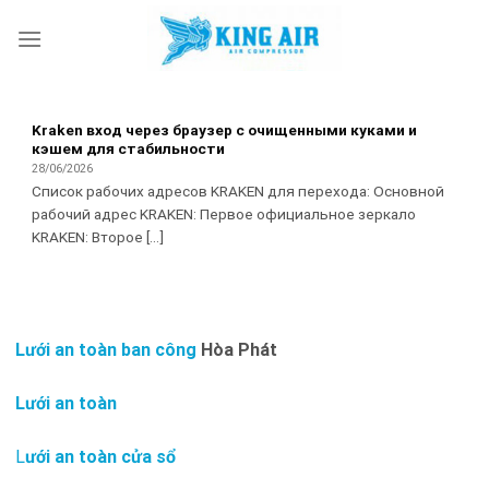
Skip
to
content
Kraken вход через браузер с очищенными куками и
кэшем для стабильности
28/06/2026
Список рабочих адресов KRAKEN для перехода: Основной
рабочий адрес KRAKEN: Первое официальное зеркало
KRAKEN: Второе [...]
Lưới an toàn ban công
Hòa Phát
Lưới an toàn
L
ưới an toàn cửa sổ