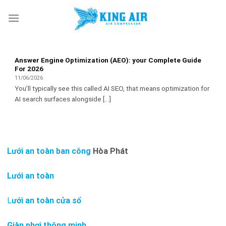
Skip
to
content
Answer Engine Optimization (AEO): your Complete Guide
For 2026
11/06/2026
You’ll typically see this called AI SEO, that means optimization for
AI search surfaces alongside [...]
Lưới an toàn ban công
Hòa Phát
Lưới an toàn
L
ưới an toàn cửa sổ
Giàn phơi thông minh