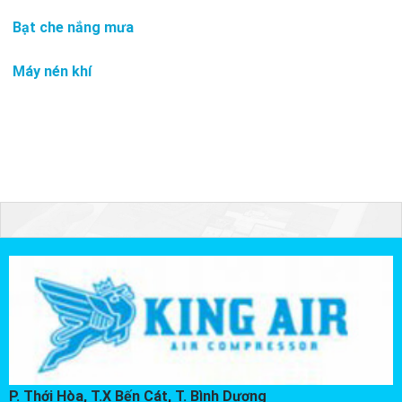
Bạt che nắng mưa
Máy nén khí
P. Thới Hòa, T.X Bến Cát, T. Bình Dương