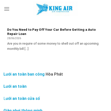
Skip
to
content
Do You Need to Pay Off Your Car Before Getting a Auto
Repair Loan
28/06/2026
Are you in require of some money to shell out off an upcoming
monthly bill [...]
Lưới an toàn ban công
Hòa Phát
Lưới an toàn
L
ưới an toàn cửa sổ
Giàn phơi thông minh