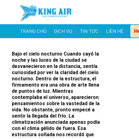
Skip
to
content
H
TRANG CHỦ
DỊCH VỤ
TIN TỨC
LIÊN HỆ
Bajo el cielo nocturno Cuando cayó la
noche y las luces de la ciudad se
desvanecieron en la distancia, sentía
curiosidad por ver la claridad del cielo
nocturno. Dentro de la estructura, el
firmamento era una obra de arte llena
de puntos de luz. Mientras
contemplaba el universo, aparecieron
pensamientos sobre la vastedad de la
vida. No obstante, pronto empecé a
sentir la llegada del frío. La
climatización anunciada apenas podía
con el clima gélido de fuera. Esa
estructura soñada nos recordó que