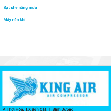
Bạt che nắng mưa
Máy nén khí
P. Thới Hòa, T.X Bến Cát, T. Bình Dương