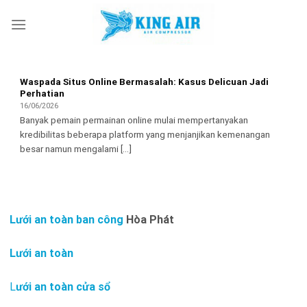
Skip
to
content
Waspada Situs Online Bermasalah: Kasus Delicuan Jadi
Perhatian
16/06/2026
Banyak pemain permainan online mulai mempertanyakan
kredibilitas beberapa platform yang menjanjikan kemenangan
besar namun mengalami [...]
Lưới an toàn ban công
Hòa Phát
Lưới an toàn
L
ưới an toàn cửa sổ