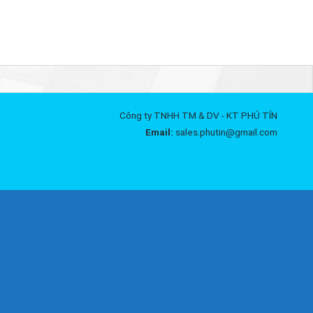
Công ty TNHH TM & DV - KT PHÚ TÍN
Email:
sales.phutin@gmail.com