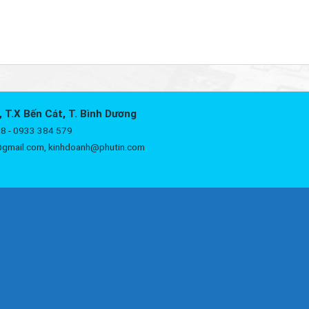
, T.X Bến Cát, T. Bình Dương
8 - 0933 384 579
@gmail.com, kinhdoanh@phutin.com