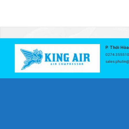
P. Thới Hòa
0274.355510
sales.phutin