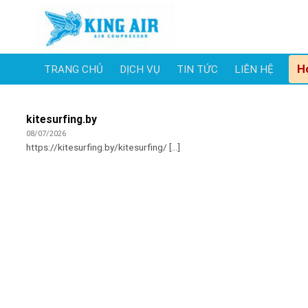
Skip
to
content
H
TRANG CHỦ
DỊCH VỤ
TIN TỨC
LIÊN HỆ
kitesurfing.by
08/07/2026
https://kitesurfing.by/kitesurfing/ [...]