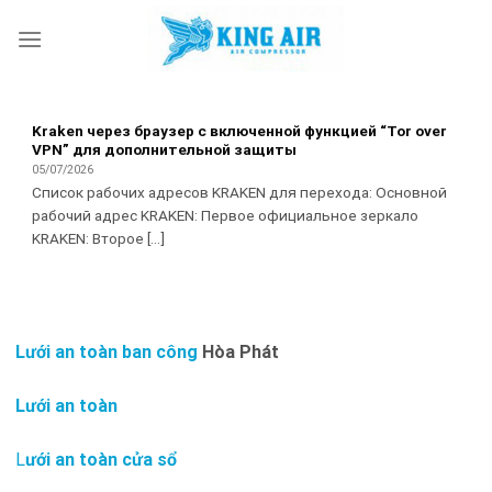
Skip
to
content
Kraken через браузер с включенной функцией “Tor over
VPN” для дополнительной защиты
05/07/2026
Список рабочих адресов KRAKEN для перехода: Основной
рабочий адрес KRAKEN: Первое официальное зеркало
KRAKEN: Второе [...]
Lưới an toàn ban công
Hòa Phát
Lưới an toàn
L
ưới an toàn cửa sổ