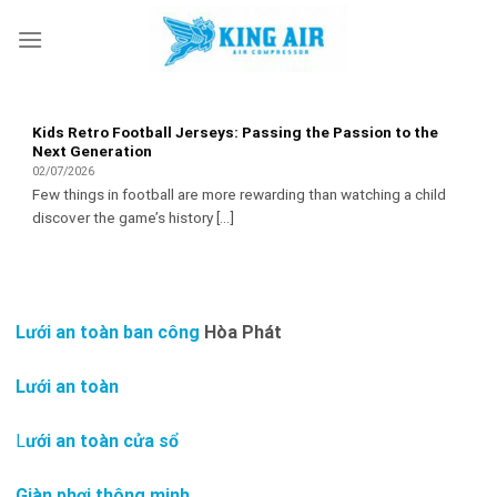
Skip
to
content
Kids Retro Football Jerseys: Passing the Passion to the
Next Generation
02/07/2026
Few things in football are more rewarding than watching a child
discover the game’s history [...]
Lưới an toàn ban công
Hòa Phát
Lưới an toàn
L
ưới an toàn cửa sổ
Giàn phơi thông minh