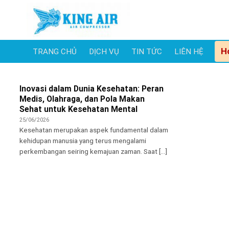
Skip
to
content
H
TRANG CHỦ
DỊCH VỤ
TIN TỨC
LIÊN HỆ
Inovasi dalam Dunia Kesehatan: Peran
Medis, Olahraga, dan Pola Makan
Sehat untuk Kesehatan Mental
25/06/2026
Kesehatan merupakan aspek fundamental dalam
kehidupan manusia yang terus mengalami
perkembangan seiring kemajuan zaman. Saat [...]