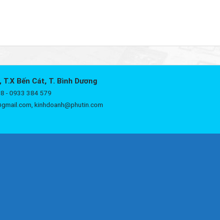
, T.X Bến Cát, T. Bình Dương
8 - 0933 384 579
@gmail.com, kinhdoanh@phutin.com