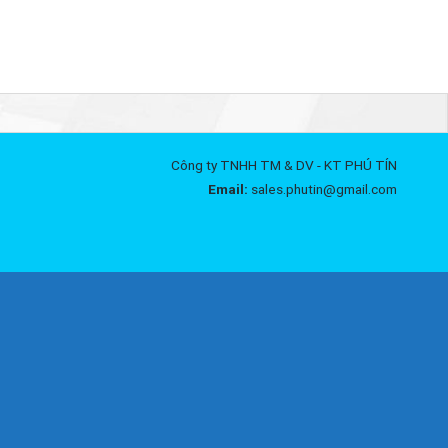
Công ty TNHH TM & DV - KT PHÚ TÍN
Email:
sales.phutin@gmail.com