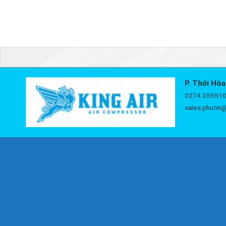
P. Thới Hòa
0274.355510
sales.phutin