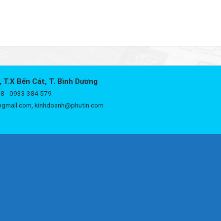
, T.X Bến Cát, T. Bình Dương
8 - 0933 384 579
@gmail.com, kinhdoanh@phutin.com