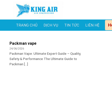
Skip
to
content
H
TRANG CHỦ
DỊCH VỤ
TIN TỨC
LIÊN HỆ
Packman vape
24/06/2026
Packman Vape: Ultimate Expert Guide – Quality,
Safety & Performance The Ultimate Guide to
Packman [...]