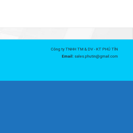
Công ty TNHH TM & DV - KT PHÚ TÍN
Email:
sales.phutin@gmail.com