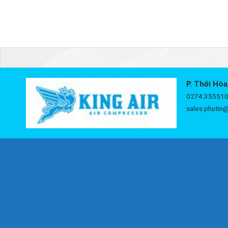
P. Thới Hòa
0274.355510
sales.phutin