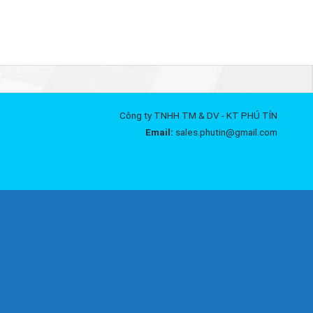
Công ty TNHH TM & DV - KT PHÚ TÍN
Email:
sales.phutin@gmail.com