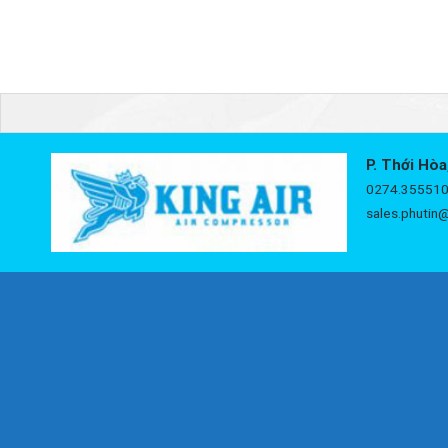
P. Thới Hòa
0274.355510
sales.phutin