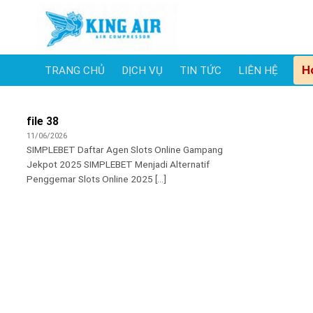
Skip
to
content
H
TRANG CHỦ
DỊCH VỤ
TIN TỨC
LIÊN HỆ
file 38
11/06/2026
SIMPLEBET Daftar Agen Slots Online Gampang
Jekpot 2025 SIMPLEBET Menjadi Alternatif
Penggemar Slots Online 2025 [...]