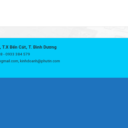
, T.X Bến Cát, T. Bình Dương
8 - 0933 384 579
@gmail.com, kinhdoanh@phutin.com