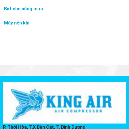
Bạt che nắng mưa
Máy nén khí
P. Thới Hòa, T.X Bến Cát, T. Bình Dương