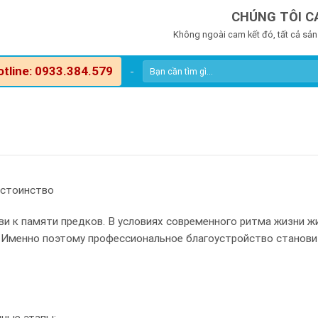
CHÚNG TÔI C
Không ngoài cam kết đó, tất cả sản
otline: 0933.384.579
-
остоинство
и к памяти предков. В условиях современного ритма жизни ж
 Именно поэтому профессиональное благоустройство станови
ные этапы: