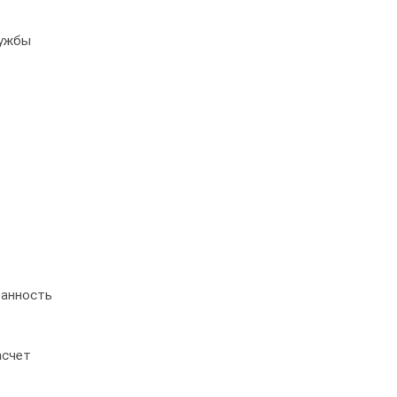
лужбы
ранность
счет