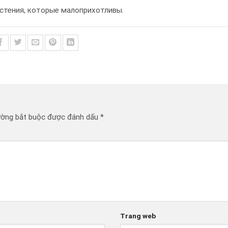
астения, которые малоприхотливы.
ường bắt buộc được đánh dấu
*
Trang web