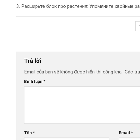
3. Расширьте блок про растения: Упомяните хвойные р
Trả lời
Email của bạn sẽ không được hiển thị công khai.
Các tr
Bình luận
*
Tên
*
Email
*