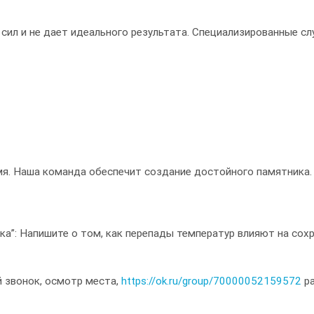
 сил и не дает идеального результата. Специализированные с
мя. Наша команда обеспечит создание достойного памятника.
ка”: Напишите о том, как перепады температур влияют на сох
й звонок, осмотр места,
https://ok.ru/group/70000052159572
ра