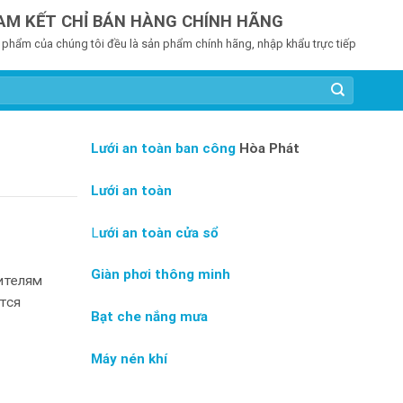
AM KẾT CHỈ BÁN HÀNG CHÍNH HÃNG
 phẩm của chúng tôi đều là sản phẩm chính hãng, nhập khẩu trực tiếp
Lưới an toàn ban công
Hòa Phát
Lưới an toàn
L
ưới an toàn cửa sổ
Giàn phơi thông minh
ителям
тся
Bạt che nắng mưa
Máy nén khí