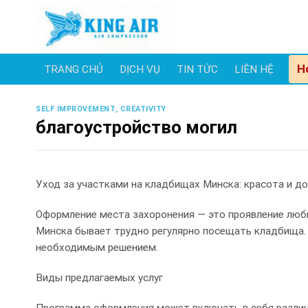
Skip
to
content
H
TRANG CHỦ
DỊCH VỤ
TIN TỨC
LIÊN HỆ
SELF IMPROVEMENT, CREATIVITY
благоустройство могил
Уход за участками на кладбищах Минска: красота и д
Оформление места захоронения — это проявление любв
Минска бывает трудно регулярно посещать кладбища.
необходимым решением.
Виды предлагаемых услуг
Программа оформления может включать в себя различ