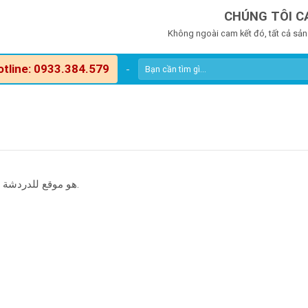
CHÚNG TÔI C
Không ngoài cam kết đó, tất cả sản
otline: 0933.384.579
-
دردشة عربية في موقع ar.bubichat.com هو موقع للدردشة بين المستخدمين العرب.