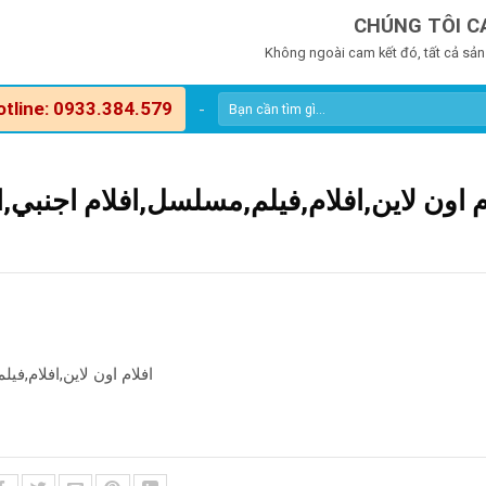
CHÚNG TÔI C
Không ngoài cam kết đó, tất cả sản
otline: 0933.384.579
-
افلام اون لاين,افلام,فيلم,مسل