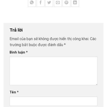
Trả lời
Email của bạn sẽ không được hiển thị công khai.
Các
trường bắt buộc được đánh dấu
*
Bình luận
*
Tên
*