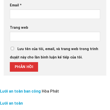
Email
*
Trang web
Lưu tên của tôi, email, và trang web trong trình
duyệt này cho lần bình luận kế tiếp của tôi.
Lưới an toàn ban công
Hòa Phát
Lưới an toàn