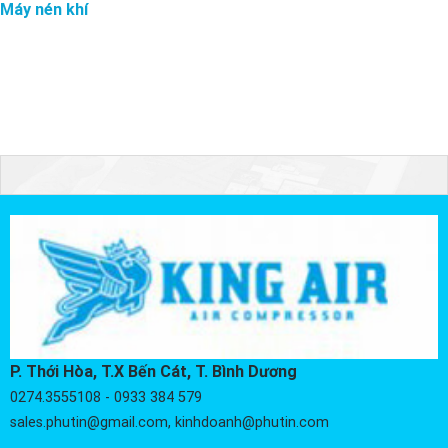
Máy nén khí
P. Thới Hòa, T.X Bến Cát, T. Bình Dương
0274.3555108 - 0933 384 579
sales.phutin@gmail.com, kinhdoanh@phutin.com