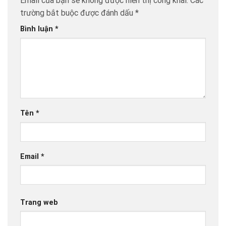
Email của bạn sẽ không được hiển thị công khai.
Các
trường bắt buộc được đánh dấu
*
Bình luận
*
Tên
*
Email
*
Trang web