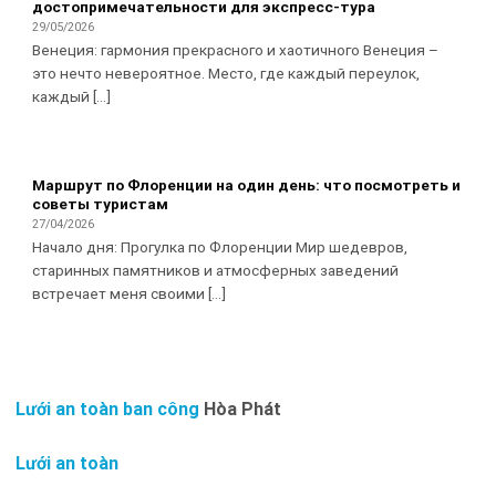
достопримечательности для экспресс-тура
29/05/2026
Венеция: гармония прекрасного и хаотичного Венеция –
это нечто невероятное. Место, где каждый переулок,
каждый [...]
Маршрут по Флоренции на один день: что посмотреть и
советы туристам
27/04/2026
Начало дня: Прогулка по Флоренции Мир шедевров,
старинных памятников и атмосферных заведений
встречает меня своими [...]
Lưới an toàn ban công
Hòa Phát
Lưới an toàn