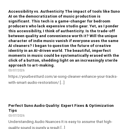
Accessibility vs. Authenticity The impact of tools like Suno
AI on the democratization of music production is
significant. This tech is a game-changer for bedroom
producers who lack expensive studio gear. Yet, as I ponder
this accessibility, I think of authenticity. Is the trade-off
between quality and convenience worth it? Will the unique
character of indie music vanish if everyone uses the same
AI cleaners? I began to question the future of creative
identity in an AI-driven world. The beautiful, imperfect
moments in music could be systematically erased with the
click of a button, shedding light on an increasingly sterile
approach to art-making.
03/07/2026
https://yourbestturd.com/ai-song-cleaner-enhance-your-tracks-
with-smart-audio-restoration/ [...]
Perfect Suno Audio Quality: Expert Fixes & Optimization
Tips
03/07/2026
Understanding Audio Nuances It is easy to assume that high-
quality sound is purely a result [...]