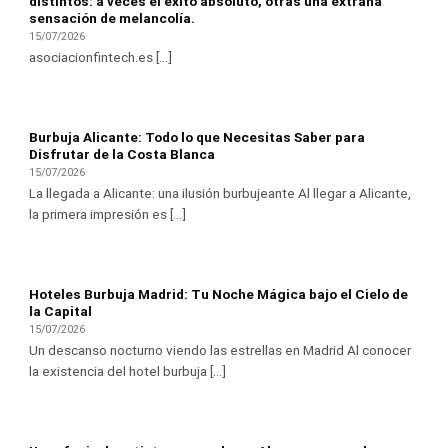
distintos: a veces el éxito absoluto, otras una extraña
sensación de melancolía.
15/07/2026
asociacionfintech.es [...]
Burbuja Alicante: Todo lo que Necesitas Saber para
Disfrutar de la Costa Blanca
15/07/2026
La llegada a Alicante: una ilusión burbujeante Al llegar a Alicante,
la primera impresión es [...]
Hoteles Burbuja Madrid: Tu Noche Mágica bajo el Cielo de
la Capital
15/07/2026
Un descanso nocturno viendo las estrellas en Madrid Al conocer
la existencia del hotel burbuja [...]