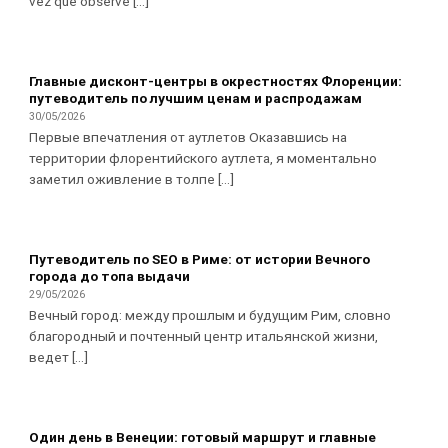
vez que observé [...]
Главные дисконт-центры в окрестностях Флоренции:
путеводитель по лучшим ценам и распродажам
30/05/2026
Первые впечатления от аутлетов Оказавшись на
территории флорентийского аутлета, я моментально
заметил оживление в толпе [...]
Путеводитель по SEO в Риме: от истории Вечного
города до топа выдачи
29/05/2026
Вечный город: между прошлым и будущим Рим, словно
благородный и почтенный центр итальянской жизни,
ведет [...]
Один день в Венеции: готовый маршрут и главные