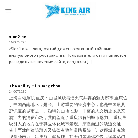
Skip
to
content
slon2.cc
26/07/2026
«Slon1.at» — загадочный домен, окутанный тайнами
виртуального пространства. Пользователи сети пытаются
разгадать назначение сайта, создавая [...]
The ability Of Guangzhou
24/07/2026
上海白领兼职 重庆：山城风貌与烟火气并存的魅力都市 重庆位
于中国西南地区，是长江上游重要的经济中心，也是中国最具
辨识度的城市之一。独特的山地地形、丰富的人文历史以及充
满活力的消费市场，共同塑造了重庆独有的城市魅力。 重庆最
吸引人的地方在于其立体化城市景观。穿楼而过的轨道交通、
依山而建的建筑群以及错落有致的道路系统，让这座城市充满
视觉冲击力。洪崖洞、解放碑、朝天门等地标不仅是游客热门