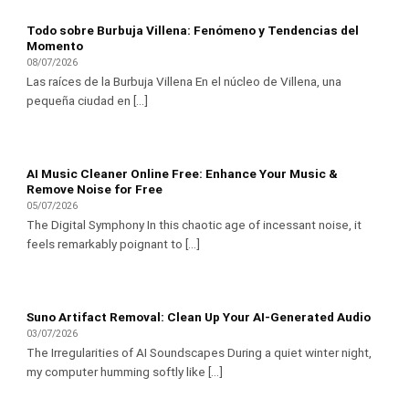
Todo sobre Burbuja Villena: Fenómeno y Tendencias del
Momento
08/07/2026
Las raíces de la Burbuja Villena En el núcleo de Villena, una
pequeña ciudad en [...]
AI Music Cleaner Online Free: Enhance Your Music &
Remove Noise for Free
05/07/2026
The Digital Symphony In this chaotic age of incessant noise, it
feels remarkably poignant to [...]
Suno Artifact Removal: Clean Up Your AI-Generated Audio
03/07/2026
The Irregularities of AI Soundscapes During a quiet winter night,
my computer humming softly like [...]