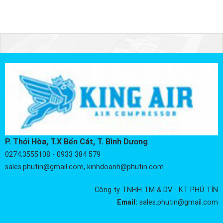
P. Thới Hòa, T.X Bến Cát, T. Bình Dương
0274.3555108 - 0933 384 579
sales.phutin@gmail.com, kinhdoanh@phutin.com
Công ty TNHH TM & DV - KT PHÚ TÍN
Email:
sales.phutin@gmail.com