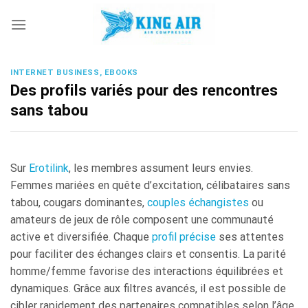
Skip
to
content
INTERNET BUSINESS, EBOOKS
Des profils variés pour des rencontres
sans tabou
Sur
Erotilink
, les membres assument leurs envies.
Femmes mariées en quête d’excitation, célibataires sans
tabou, cougars dominantes,
couples échangistes
ou
amateurs de jeux de rôle composent une communauté
active et diversifiée. Chaque
profil précise
ses attentes
pour faciliter des échanges clairs et consentis. La parité
homme/femme favorise des interactions équilibrées et
dynamiques. Grâce aux filtres avancés, il est possible de
cibler rapidement des partenaires compatibles selon l’âge,