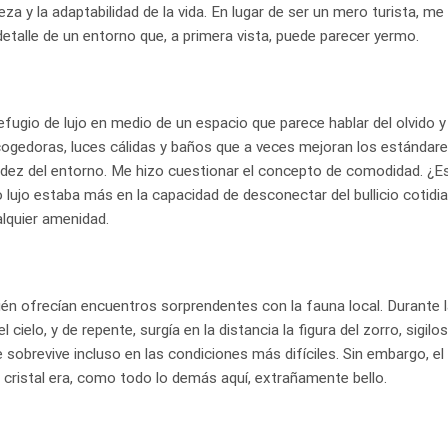
za y la adaptabilidad de la vida. En lugar de ser un mero turista, me
etalle de un entorno que, a primera vista, puede parecer yermo.
refugio de lujo en medio de un espacio que parece hablar del olvido y
ogedoras, luces cálidas y baños que a veces mejoran los estándare
ridez del entorno. Me hizo cuestionar el concepto de comodidad. ¿E
lujo estaba más en la capacidad de desconectar del bullicio cotidia
alquier amenidad.
n ofrecían encuentros sorprendentes con la fauna local. Durante 
ielo, y de repente, surgía en la distancia la figura del zorro, sigilo
sobrevive incluso en las condiciones más difíciles. Sin embargo, el
de cristal era, como todo lo demás aquí, extrañamente bello.