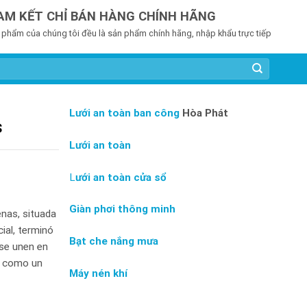
AM KẾT CHỈ BÁN HÀNG CHÍNH HÃNG
 phẩm của chúng tôi đều là sản phẩm chính hãng, nhập khẩu trực tiếp
Lưới an toàn ban công
Hòa Phát
s
Lưới an toàn
L
ưới an toàn cửa sổ
Giàn phơi thông minh
enas, situada
ial, terminó
Bạt che nắng mưa
 se unen en
ló como un
Máy nén khí