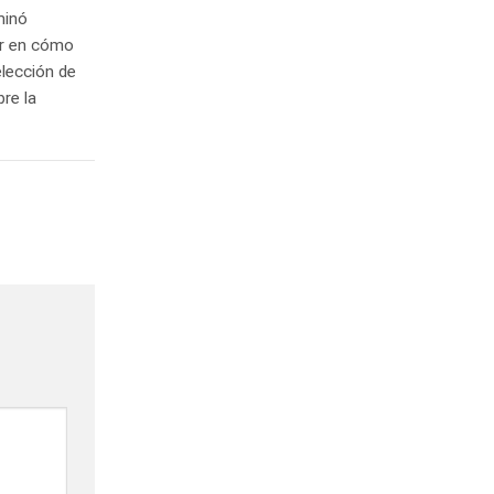
minó
sar en cómo
elección de
re la