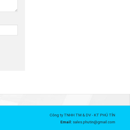
Công ty TNHH TM & DV - KT PHÚ TÍN
Email:
sales.phutin@gmail.com