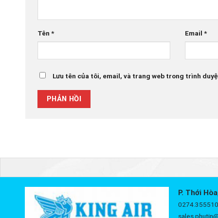
Tên
*
Email
*
Lưu tên của tôi, email, và trang web trong trình duyệt
P. Thới Hòa
0274.355510
sales.phutin