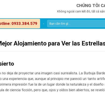
CHÚNG TÔI C
Không ngoài cam kết đó, tất cả sản
otline: 0933.384.579
-
ejor Alojamiento para Ver las Estrella
sierto
 no deja de proyectar una imagen casi surrealista. La Burbuja Bard
una experiencia que, aunque al principio me pareció un tanto artific
 primera impresión fue la de un lugar donde la naturaleza y el diseño
ula de ciencia ficción, pero que, ojos y oídos bien abiertos, se reve