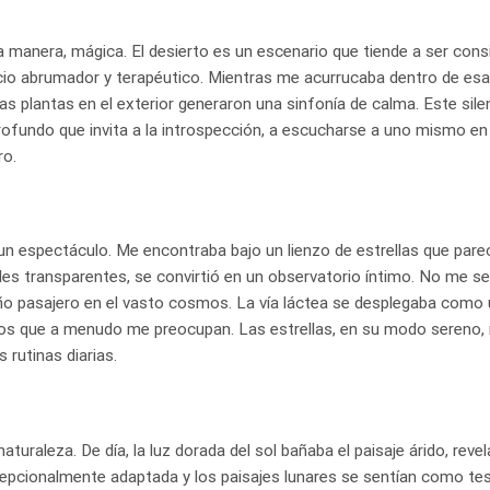
a manera, mágica. El desierto es un escenario que tiende a ser con
encio abrumador y terapéutico. Mientras me acurrucaba dentro de es
 las plantas en el exterior generaron una sinfonía de calma. Este sile
ofundo que invita a la introspección, a escucharse a uno mismo e
ro.
 un espectáculo. Me encontraba bajo un lienzo de estrellas que pare
des transparentes, se convirtió en un observatorio íntimo. No me se
ño pasajero en el vasto cosmos. La vía láctea se desplegaba como un
nos que a menudo me preocupan. Las estrellas, en su modo sereno,
rutinas diarias.
naturaleza. De día, la luz dorada del sol bañaba el paisaje árido, reve
cepcionalmente adaptada y los paisajes lunares se sentían como te