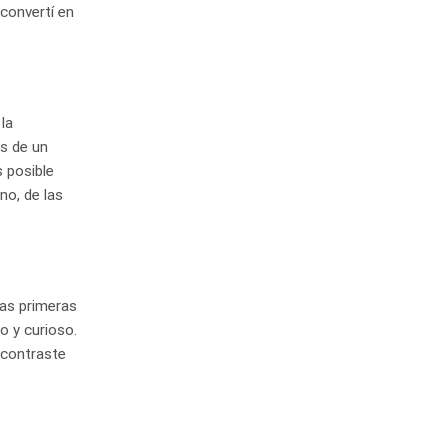
 convertí en
 la
s de un
s posible
no, de las
las primeras
so y curioso.
 contraste