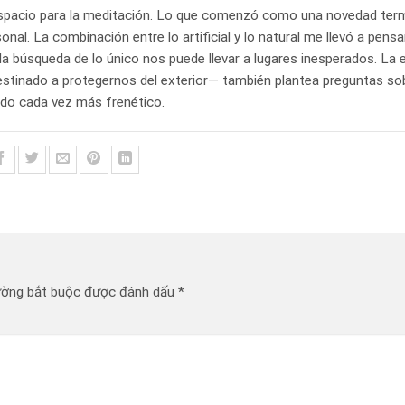
n espacio para la meditación. Lo que comenzó como una novedad ter
nal. La combinación entre lo artificial y lo natural me llevó a pen
 búsqueda de lo único nos puede llevar a lugares inesperados. La 
destinado a protegernos del exterior— también plantea preguntas sob
do cada vez más frenético.
ường bắt buộc được đánh dấu
*