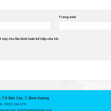
Trang web
 này cho lần bình luận kế tiếp của tôi.
, T.X Bến Cát, T. Bình Dương
8 - 0933 384 579
@gmail.com, kinhdoanh@phutin.com