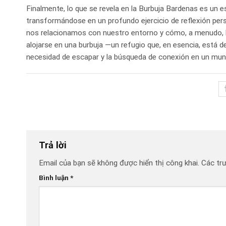
Finalmente, lo que se revela en la Burbuja Bardenas es u
transformándose en un profundo ejercicio de reflexión perso
nos relacionamos con nuestro entorno y cómo, a menudo, la
alojarse en una burbuja —un refugio que, en esencia, está 
necesidad de escapar y la búsqueda de conexión en un mun
Trả lời
Email của bạn sẽ không được hiển thị công khai.
Các tr
Bình luận
*