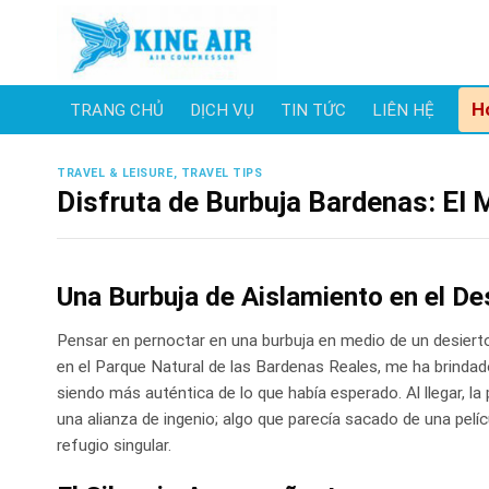
Skip
to
content
H
TRANG CHỦ
DỊCH VỤ
TIN TỨC
LIÊN HỆ
TRAVEL & LEISURE, TRAVEL TIPS
Disfruta de Burbuja Bardenas: El M
Una Burbuja de Aislamiento en el De
Pensar en pernoctar en una burbuja en medio de un desierto
en el Parque Natural de las Bardenas Reales, me ha brindado 
siendo más auténtica de lo que había esperado. Al llegar, la
una alianza de ingenio; algo que parecía sacado de una pelíc
refugio singular.