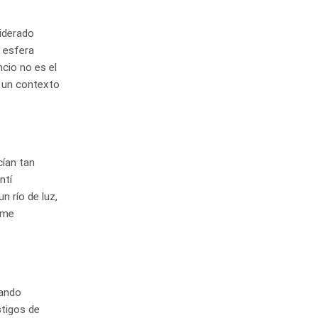
siderado
a esfera
ncio no es el
n un contexto
cían tan
ntí
 río de luz,
 me
lando
stigos de