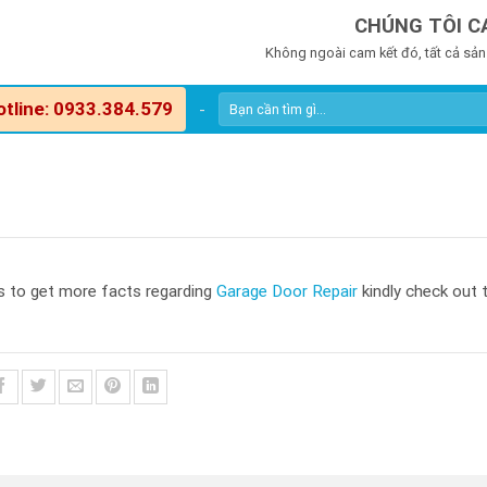
CHÚNG TÔI C
Không ngoài cam kết đó, tất cả sản
otline: 0933.384.579
-
 as to get more facts regarding
Garage Door Repair
kindly check out 