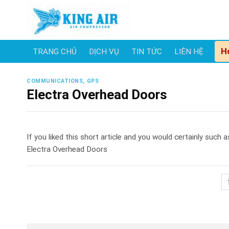
Skip
to
content
H
TRANG CHỦ
DỊCH VỤ
TIN TỨC
LIÊN HỆ
COMMUNICATIONS, GPS
Electra Overhead Doors
If you liked this short article and you would certainly such
Electra Overhead Doors