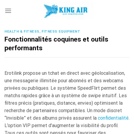
Skip
to
content
HEALTH & FITNESS, FITNESS EQUIPMENT
Fonctionnalités coquines et outils
performants
Erotilink propose un tchat en direct avec géolocalisation,
une messagerie illimitée pour abonnés et des webcams
privées ou publiques. Le système SpeedFlirt permet des
matchs rapides grâce à un système de swipe intuitif. Les
filtres précis (pratiques, distance, envies) optimisent la
recherche de partenaires compatibles. Un mode discret
“Invisible” et des albums privés assurent la
confidentialité
.
L’option VIP permet d’augmenter la visibilité du profil.
Tous ces outils sont pensés pour favoriser des